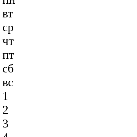
вт
ср
чт
пт
сб
вс
1
2
3