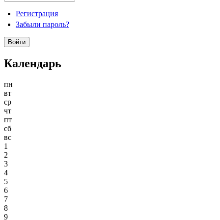
Регистрация
Забыли пароль?
Календарь
пн
вт
ср
чт
пт
сб
вс
1
2
3
4
5
6
7
8
9